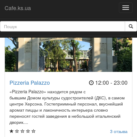
Кафе
Ресторани
Бари
Паби
Піцерії
Cafe.ks.ua
Pizzeria Palazzo
12:00 - 23:00
«Pizzeria Palazzo» находится рядом с
бывшим Домом культуры судостроителей (ДКС), в самом
центре Херсона. Гостеприимный персонал, вкуснейший
аромат пиццы и лаконичность интерьера словно
переносят гостей заведения в небольшой итальянский
дворик....
3 отзыва