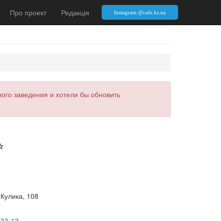
Про проект
Редакція
Instagram @cafe.ks.ua
ого заведения и хотели бы обновить
Кулика, 108
-33-13