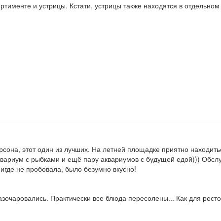
ртименте и устрицы. Кстати, устрицы также находятся в отдельном
сона, этот один из лучших. На летней площадке приятно находиться
аквариум с рыбками и ещё пару аквариумов с будущей едой))) Обс
игде не пробовала, было безумно вкусно!
азочаровались. Практически все блюда пересолены... Как для рест